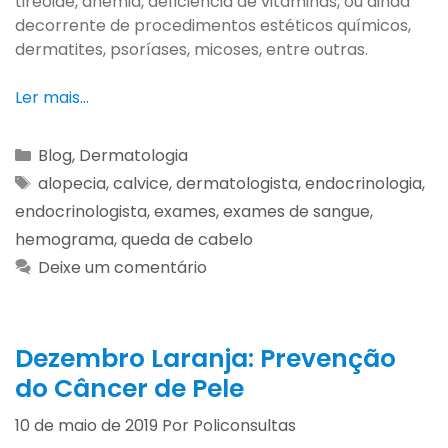
tireóide, anemia, deficiência de vitaminas, ou ainda
decorrente de procedimentos estéticos químicos,
dermatites, psoríases, micoses, entre outras.
Ler mais…
Blog
,
Dermatologia
alopecia
,
calvice
,
dermatologista
,
endocrinologia
,
endocrinologista
,
exames
,
exames de sangue
,
hemograma
,
queda de cabelo
Deixe um comentário
Dezembro Laranja: Prevenção
do Câncer de Pele
10 de maio de 2019
Por
Policonsultas